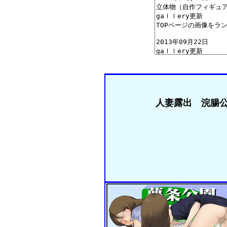
人妻露出 浣腸