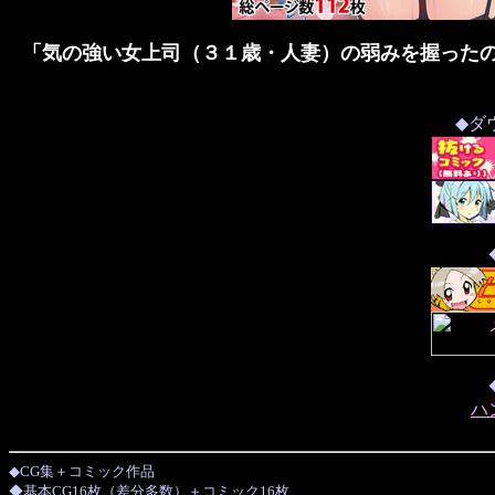
「気の強い女上司（３１歳・人妻）の弱みを握ったの
◆ダ
ハ
◆CG集＋コミック作品
◆基本CG16枚（差分多数）＋コミック16枚