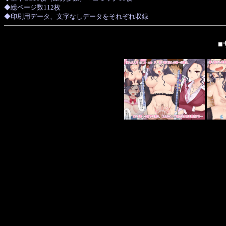
◆総ページ数112枚
◆印刷用データ、文字なしデータをそれぞれ収録
■