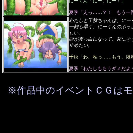
にーくん「にー、にー！」
夏季「えっ……？！ もう一
わたしと千秋ちゃんは、にー
一刻も早く、にーくんのぶっ
しい。
頭が真っ白になって、死にそ
止めたい。
千秋「わ、私っ……もう、限
夏季「わたしももうダメだよ
※作品中のイベントＣＧは