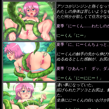
アソコがジンジンと熱くなっ
わたしの身体は苦しいような
ただ何かが欲しくて仕方がな
夏季「にーくん……わたしの
にーくん「にー」
夏季「に、にーくんちょっと
にーくんの触手の先から伸び
ぬるぬるとした感触が、お尻
夏季「ひあんっ！ ダッ、ダ
にーくん「にーににー！」
凄い事になっていた。
拡げられたアソコとお尻は、
た。
全身ににーくんの白いお汁が