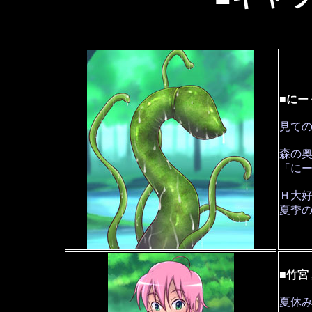
■にー
見て
森の
「に
Ｈ大
夏季
■竹宮
夏休