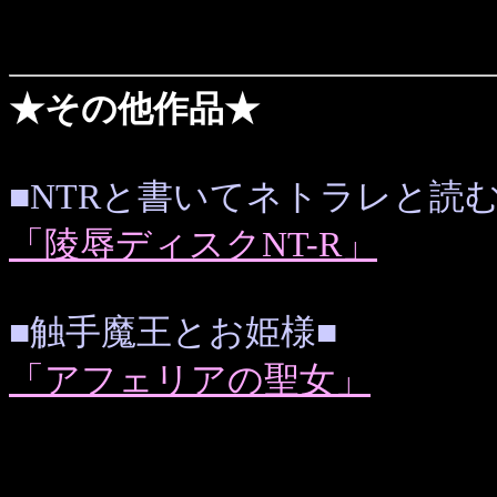
★その他作品★
■NTRと書いてネトラレと読む
「陵辱ディスクNT-R」
■触手魔王とお姫様■
「アフェリアの聖女」