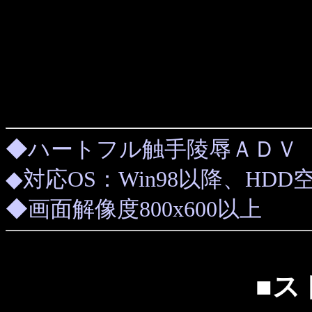
◆ハートフル触手陵辱ＡＤＶ（吉
◆対応OS：Win98以降、HDD
◆画面解像度800x600以上
■ス