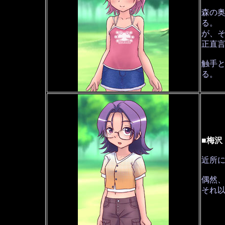
森の
る。
が、
正直
触手
る。
■梅沢
近所
偶然
それ