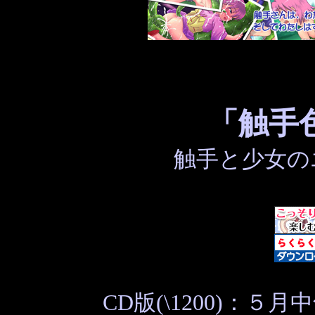
「触手
触手と少女の
CD版(\1200)：